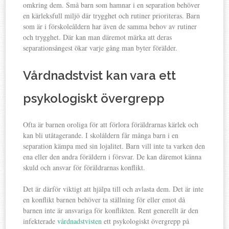
omkring dem. Små barn som hamnar i en separation behöver
en kärleksfull miljö där trygghet och rutiner prioriteras. Barn
som är i förskoleåldern har även de samma behov av rutiner
och trygghet. Där kan man däremot märka att deras
separationsångest ökar varje gång man byter förälder.
Vårdnadstvist kan vara ett
psykologiskt övergrepp
Ofta är barnen oroliga för att förlora föräldrarnas kärlek och
kan bli utåtagerande. I skolåldern får många barn i en
separation kämpa med sin lojalitet. Barn vill inte ta varken den
ena eller den andra föräldern i försvar. De kan däremot känna
skuld och ansvar för föräldrarnas konflikt.
Det är därför viktigt att hjälpa till och avlasta dem. Det är inte
en konflikt barnen behöver ta ställning för eller emot då
barnen inte är ansvariga för konflikten. Rent generellt är den
infekterade
vårdnadstvisten
ett psykologiskt övergrepp på