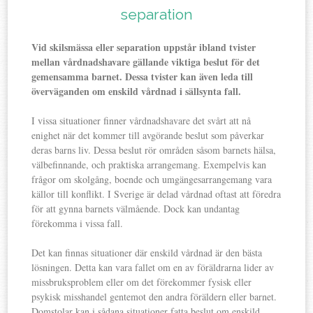
separation
Vid skilsmässa eller separation uppstår ibland tvister
mellan vårdnadshavare gällande viktiga beslut för det
gemensamma barnet. Dessa tvister kan även leda till
överväganden om enskild vårdnad i sällsynta fall.
I vissa situationer finner vårdnadshavare det svårt att nå
enighet när det kommer till avgörande beslut som påverkar
deras barns liv. Dessa beslut rör områden såsom barnets hälsa,
välbefinnande, och praktiska arrangemang. Exempelvis kan
frågor om skolgång, boende och umgängesarrangemang vara
källor till konflikt. I Sverige är delad vårdnad oftast att föredra
för att gynna barnets välmående. Dock kan undantag
förekomma i vissa fall.
Det kan finnas situationer där enskild vårdnad är den bästa
lösningen. Detta kan vara fallet om en av föräldrarna lider av
missbruksproblem eller om det förekommer fysisk eller
psykisk misshandel gentemot den andra föräldern eller barnet.
Domstolar kan i sådana situationer fatta beslut om enskild