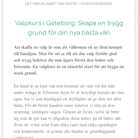
DET HÄR INLÄGGET VAR POSTAT I
OKATEGORISERADE
.
Valpkurs i Göteborg: Skapa en trygg
grund för din nya bästa vän
Att skaffa en valp är som att välkomna en ny liten kompis
till familjen. Men för att se till att din valp förblir glad
och trygg behöver du som ägare förstå dess behov och
beteende. En valpkurs är en utmärkt start för att bygga en
stark grund.
En hund är en lojal vän som kommer att vara vid din sida
under många år. Eftersom deras liv är betydligt kortare än våra
egna, har vi som hundägare en skyldighet att ge dem det allra
bästa. För att förstå hundens natur behöver vi titta på dess
ursprung, nämligen vargen. Genom att förstå varför de beter
sig som de gör kan vi tillgodose deras behov på ett bättre sätt.
Trots att vi har avlat fram olika raser med olika egenskaper
och temperament, så gynnas alla hundar av grundläggande
valpträning.