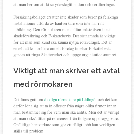
att man ber om att få se yrkeslegitimation och certifieringar.
Försäkringsbolaget ersätter inte skador som beror på felaktiga
installationer utförda av hantverkare som inte har rätt
utbildning. Den rörmokaren man anlitar måste även inneha
skadeförsäkring och F-skattebevis. Det sistnämnda är viktigt
för att man som kund ska kunna nyttja rotavdraget. Det är
enkelt att kontrollera om ett företag innehar F-skattebevis
genom att ringa Skatteverket och uppge organisationsnumret.
Viktigt att man skriver ett avtal
med rörmokaren
Det finns gott om
duktiga rörmokare på Lidingö
, och det kan
därför löna sig att ta in offerter från några olika firmor innan
man bestämmer sig för vem man ska anlita. Men det är viktigt
att man också tittar på referenser från tidigare uppdragsgivare.
Opålitliga hantverkare som gör ett dåligt jobb kan verkligen
ställa till problem.