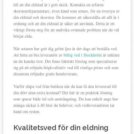
till att din eldstad är i gott skick. Kontakta en erfaren
skorstensfejarmästare, även känd som sotare, för en översyn av
din eldstad och skorsten. De kommer att säkerställa att allt är i
ordning och att din eldstad är säker att använda. Detta är ett
viktigt första steg för att undvika oväntade problem när du väl
börjar elda.
När sotaren har gett dig grönt ljus är det dags att beställa ved.
Att hitta en bra leverantör av
billig ved i Stockholm
är enklare
än du kanske tror. Det finns faktiskt företag som specialiserar
sig på att erbjuda högkvalitativ ved till rimliga priser och som
dessutom erbjuder gratis hemleverans.
Varför släpa ved från butiken när du kan få den levererad till
din dörr utan extra kostnad? Det här är en praktisk lösning
som sparar både tid och ansträngning. Du kan enkelt ange hur
många säckar à 40 liter du behöver, och vedleverantören tar
hand om resten.
Kvalitetsved för din eldning