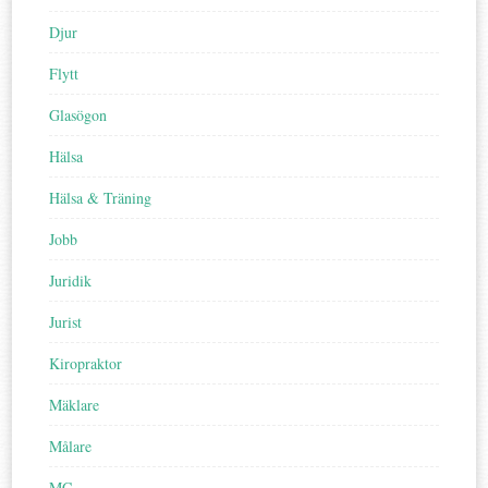
Djur
Flytt
Glasögon
Hälsa
Hälsa & Träning
Jobb
Juridik
Jurist
Kiropraktor
Mäklare
Målare
MC