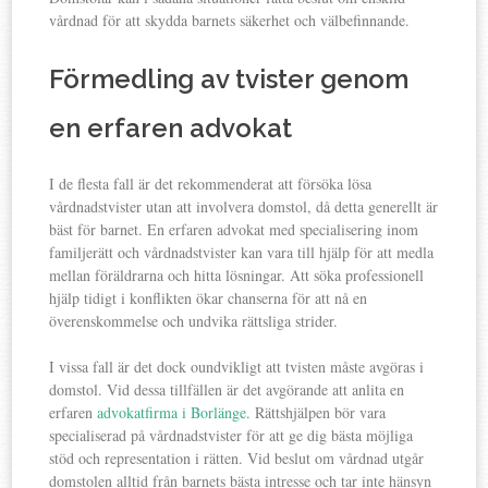
vårdnad för att skydda barnets säkerhet och välbefinnande.
Förmedling av tvister genom
en erfaren advokat
I de flesta fall är det rekommenderat att försöka lösa
vårdnadstvister utan att involvera domstol, då detta generellt är
bäst för barnet. En erfaren advokat med specialisering inom
familjerätt och vårdnadstvister kan vara till hjälp för att medla
mellan föräldrarna och hitta lösningar. Att söka professionell
hjälp tidigt i konflikten ökar chanserna för att nå en
överenskommelse och undvika rättsliga strider.
I vissa fall är det dock oundvikligt att tvisten måste avgöras i
domstol. Vid dessa tillfällen är det avgörande att anlita en
erfaren
advokatfirma i Borlänge
. Rättshjälpen bör vara
specialiserad på vårdnadstvister för att ge dig bästa möjliga
stöd och representation i rätten. Vid beslut om vårdnad utgår
domstolen alltid från barnets bästa intresse och tar inte hänsyn