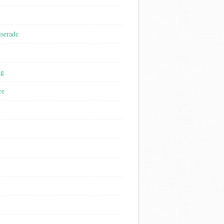
iserade
ng
re