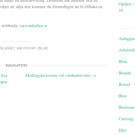
em under en husrenovering. Dessutom har husbilar ofta ett
Optiker i
äljer att sälja den kommer du förmodligen att få tillbaka en
10
k webbsida:
caravanhallen.se
Anläggni
INLÄGGET VAR POSTAT I
BILAR
.
Arbetstil
Bilar
NAVIGATION
Boende
fixa
Medlingsprocessen vid vårdnadstvister
→
ngen
Bostad
Buss
Busstrans
Catering
Djur