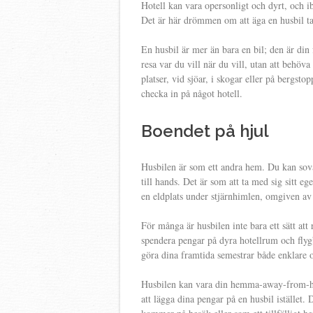
Hotell kan vara opersonligt och dyrt, och i
Det är här drömmen om att äga en husbil ta
En husbil är mer än bara en bil; den är din 
resa var du vill när du vill, utan att behöv
platser, vid sjöar, i skogar eller på bergsto
checka in på något hotell.
Boendet på hjul
Husbilen är som ett andra hem. Du kan sova
till hands. Det är som att ta med sig sitt ege
en eldplats under stjärnhimlen, omgiven av
För många är husbilen inte bara ett sätt att r
spendera pengar på dyra hotellrum och flygb
göra dina framtida semestrar både enklare
Husbilen kan vara din hemma-away-from-ho
att lägga dina pengar på en husbil istället