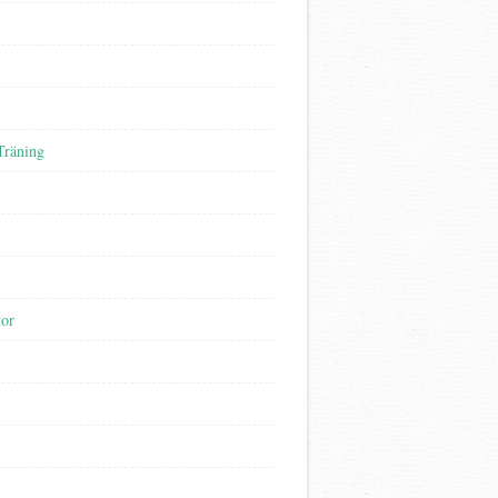
Träning
tor