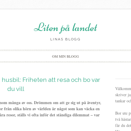
Liten på landet
LINAS BLOGG
Skip
OM MIN BLOGG
to
content
usbil: Friheten att resa och bo var
du vill
Välkommen
skriver j
tankar oc
 inom många av oss. Drömmen om att ge sig ut på äventyr,
r från olika hörn av världen är något som kan väcka en
Bor ute p
åra resor, ställs vi ofta inför det ständiga dilemmat – var
två hästa
får du de