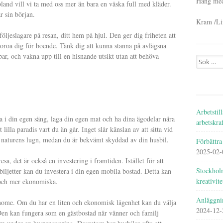
Häng med
bland vill vi ta med oss mer än bara en väska full med kläder.
r sin början.
Kram /Li
följeslagare på resan, ditt hem på hjul. Den ger dig friheten att
a oroa dig för boende. Tänk dig att kunna stanna på avlägsna
ppar, och vakna upp till en hisnande utsikt utan att behöva
Search
for:
Arbetstil
 i din egen säng, laga din egen mat och ha dina ägodelar nära
arbetskra
t lilla paradis vart du än går. Inget slår känslan av att sitta vid
 naturens lugn, medan du är bekvämt skyddad av din husbil.
Förbättra
2025-02-
esa, det är också en investering i framtiden. Istället för att
Stockholm
iljetter kan du investera i din egen mobila bostad. Detta kan
kreativite
 och mer ekonomiska.
Anläggni
me. Om du har en liten och ekonomisk lägenhet kan du välja
2024-12-
. Den kan fungera som en gästbostad när vänner och familj