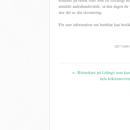
kommer på besök eller som ett tillfälligt h
utmärkt andrahandsvärde, så den dagen du v
stor del av din investering.
För mer information om husbilar kan besö
DET HÄR 
Post
←
Rörmokare på Lidingö som kan 
navigation
hela köksrenoveri