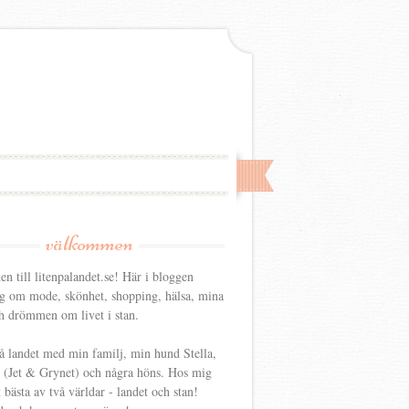
välkommen
 till litenpalandet.se! Här i bloggen
ag om mode, skönhet, shopping, hälsa, mina
h drömmen om livet i stan.
å landet med min familj, min hund Stella,
r (Jet & Grynet) och några höns. Hos mig
t bästa av två världar - landet och stan!