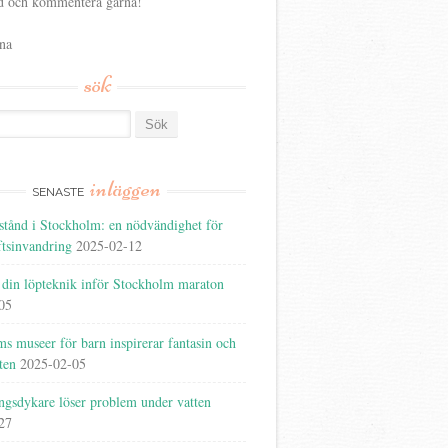
 och kommentera gärna!
na
sök
inläggen
SENASTE
lstånd i Stockholm: en nödvändighet för
ftsinvandring
2025-02-12
 din löpteknik inför Stockholm maraton
05
s museer för barn inspirerar fantasin och
ten
2025-02-05
ngsdykare löser problem under vatten
27