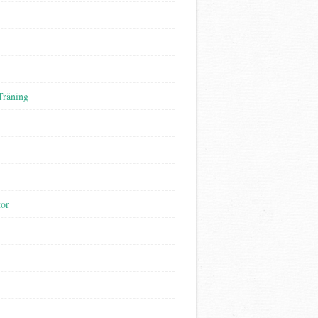
Träning
tor