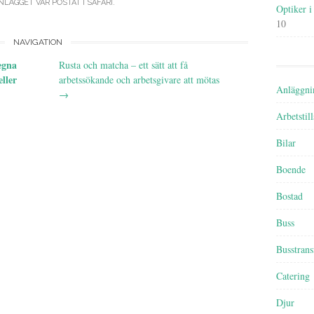
NLÄGGET VAR POSTAT I
SAFARI
.
Optiker i
10
NAVIGATION
egna
Rusta och matcha – ett sätt att få
eller
arbetssökande och arbetsgivare att mötas
Anläggni
→
Arbetstil
Bilar
Boende
Bostad
Buss
Busstrans
Catering
Djur