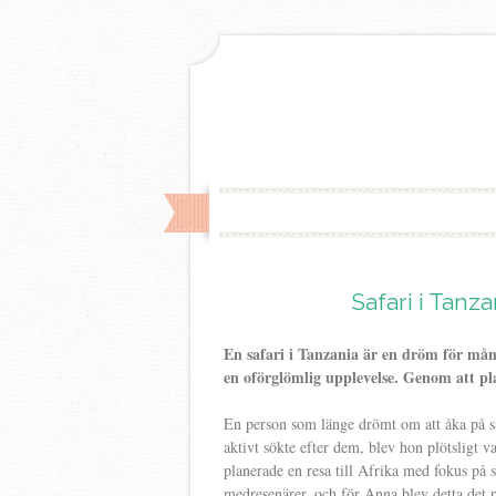
Safari i Tanz
En safari i Tanzania är en dröm för mång
en oförglömlig upplevelse. Genom att pl
En person som länge drömt om att åka på saf
aktivt sökte efter dem, blev hon plötsligt 
planerade en resa till Afrika med fokus på s
medresenärer, och för Anna blev detta det pe