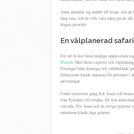
Anna anmälde sig snabbt till resan, och de b
lång resa, och de ville vara säkra på att all
högsta prioritet.
En välplanerad safari
För att få den bästa möjliga upplevelsen to
Travels
. Med deras expertis och vägledning 
Företaget hade kunniga och välutbildade gu
Safariresan kunde anpassas för personer i al
anvisningar.
Under safarirens gång fick Anna och hennes
från flyktdjur till rovdjur. De fick närkon
vid sida. För Anna och de övriga tjejerna v
entusiasm kände inga gränser.