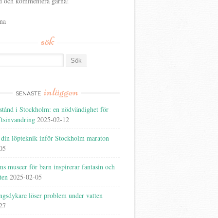
 och kommentera gärna!
na
sök
inläggen
SENASTE
lstånd i Stockholm: en nödvändighet för
ftsinvandring
2025-02-12
 din löpteknik inför Stockholm maraton
05
s museer för barn inspirerar fantasin och
ten
2025-02-05
ngsdykare löser problem under vatten
27