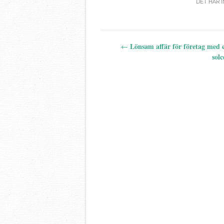
DET HÄR I
Post
Lönsam affär för företag med 
←
navigation
solc