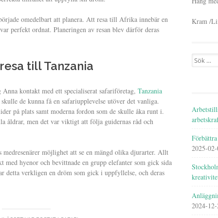
Häng med
örjade omedelbart att planera. Att resa till Afrika innebär en
Kram /Li
t var perfekt ordnat. Planeringen av resan blev därför deras
Search
resa till Tanzania
for:
g Anna kontakt med ett specialiserat safariföretag,
Tanzania
skulle de kunna få en safariupplevelse utöver det vanliga.
Arbetstil
ider på plats samt moderna fordon som de skulle åka runt i.
arbetskra
la åldrar, men det var viktigt att följa guidernas råd och
Förbättra
2025-02-
 medresenärer möjlighet att se en mängd olika djurarter. Allt
takt med hyenor och bevittnade en grupp elefanter som gick sida
Stockholm
ar detta verkligen en dröm som gick i uppfyllelse, och deras
kreativite
Anläggni
2024-12-