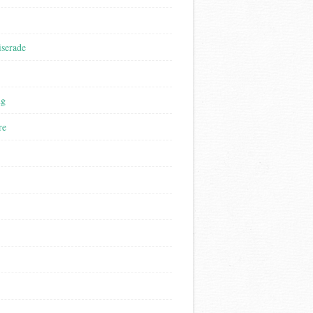
iserade
ng
re