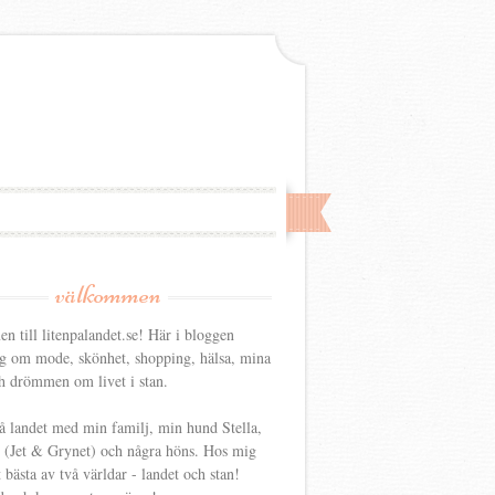
välkommen
 till litenpalandet.se! Här i bloggen
ag om mode, skönhet, shopping, hälsa, mina
h drömmen om livet i stan.
å landet med min familj, min hund Stella,
r (Jet & Grynet) och några höns. Hos mig
t bästa av två världar - landet och stan!