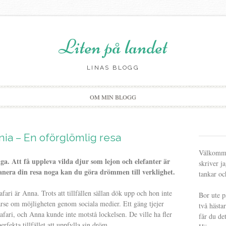
Liten på landet
LINAS BLOGG
Skip
OM MIN BLOGG
to
content
ania – En oförglömlig resa
Välkommen
a. Att få uppleva vilda djur som lejon och elefanter är
skriver j
anera din resa noga kan du göra drömmen till verklighet.
tankar oc
ari är Anna. Trots att tillfällen sällan dök upp och hon inte
Bor ute p
varse om möjligheten genom sociala medier. Ett gäng tjejer
två hästa
afari, och Anna kunde inte motstå lockelsen. De ville ha fler
får du de
rfekta tillfället att uppfylla sin dröm.